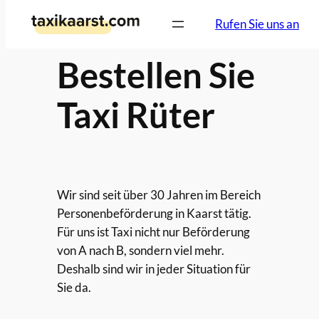
Zum
Rufen Sie uns an
Inhalt
springen
Bestellen Sie
Taxi Rüter
Wir sind seit über 30 Jahren im Bereich
Personenbeförderung in Kaarst tätig.
Für uns ist Taxi nicht nur Beförderung
von A nach B, sondern viel mehr.
Deshalb sind wir in jeder Situation für
Sie da.