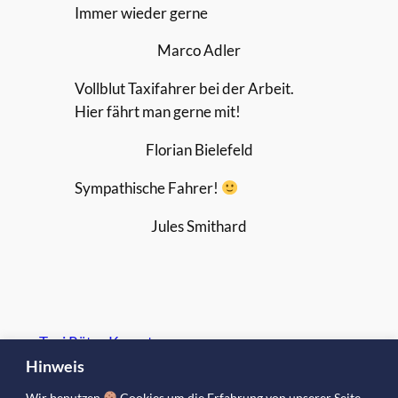
Immer wieder gerne
Marco Adler
Vollblut Taxifahrer bei der Arbeit.
Hier fährt man gerne mit!
Florian Bielefeld
Sympathische Fahrer!
Jules Smithard
Taxi Rüter Kaarst
Hinweis
Schon seit 30 Jahren sind wir Ihr vertrauensvoller Partner
Wir benutzen
Cookies um die Erfahrung von unserer Seite